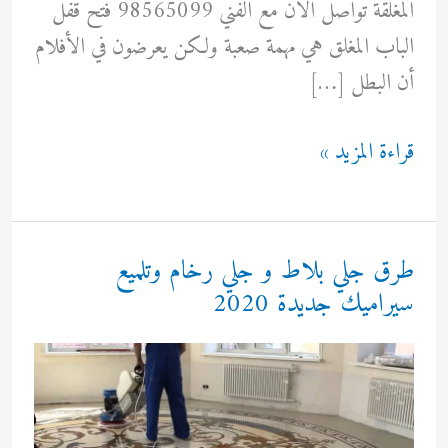
المغلقة تواصل الان مع الفني 98565099 فتح قفل
الباب المغلق هي مهمة صعبة ولكن يعرضون في الأفلام
أن البطل […]
فتح
قراءة المزيد »
قفل
الباب
بالكويت
طرق جلي بلاط و جلي رخام وتلميع
سيراميك جديدة 2020