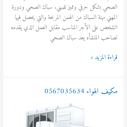
الصحي بشكل حرفي ومميز للمبني. سباك الصحي ودورة
المهني مهنة السباك من الهمن المربحة والتي يحصل فيها
الشخص على الأجر المناسب مقابل العمل الذي يقدمه
لصاحب المنشأه يعد سباك الصحي
سباك
قراءة المزيد »
صحي
المنزل
0567035634
مكيف الهواء 0567035634