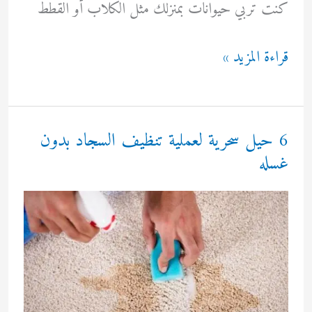
كنت تربي حيوانات بمنزلك مثل الكلاب أو القطط
العثة
قراءة المزيد »
وكيفية
التتخلص
منها
6 حيل سحرية لعملية تنظيف السجاد بدون
والقضاء
غسله
عليها
بشكل
تام