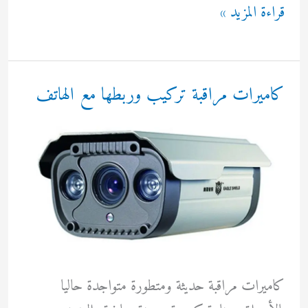
مكيف
قراءة المزيد »
الهواء
0567035634
كاميرات مراقبة تركيب وربطها مع الهاتف
كاميرات مراقبة حديثة ومتطورة متواجدة حاليا