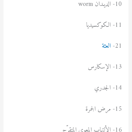
10- الديـدان worm
11- الكوكسيديا
21-
العثة
13- الإسكارس
14- الجدري
15- مرض الجمرة
16- الألتهاب المعوي المتقرّح