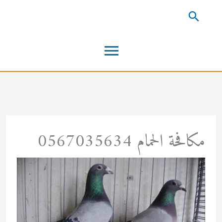
خطي
البحث
لى
القائمة
لمحتوى
الرئيسية
مكافحة الحمام 0567035634