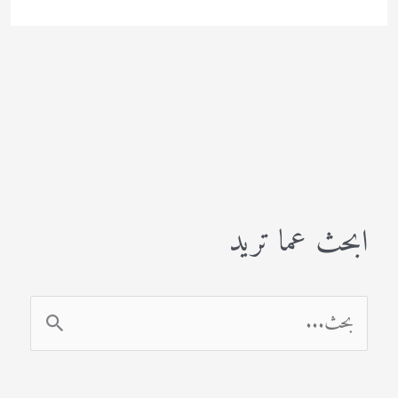
ابحث عما تريد
ا
ل
ب