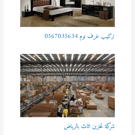
تركيب غرف نوم 0567035634
شركة تخزين اثاث بالرياض