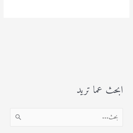
ابحث عما تريد
ا
ل