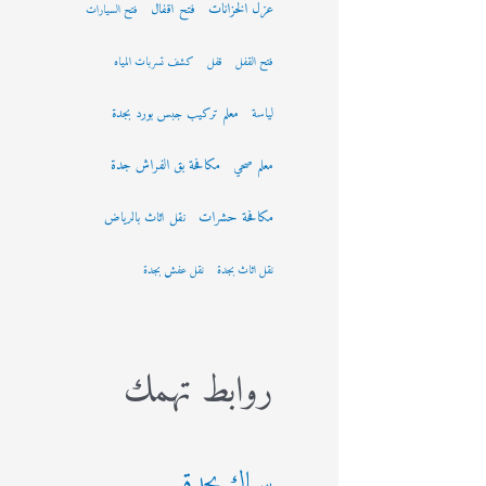
عزل الخزانات
فتح اقفال
فتح السيارات
فتح القفل
قفل
كشف تسربات المياه
لياسة
معلم تركيب جبس بورد بجدة
مكافحة بق الفراش جدة
معلم صحي
مكافحة حشرات
نقل اثاث بالرياض
نقل اثاث بجدة
نقل عفش بجدة
روابط تهمك
سباك بجدة