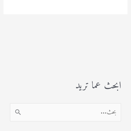
ابحث عما تريد
ا
ل