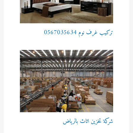
تركيب غرف نوم 0567035634
شركة تخزين اثاث بالرياض