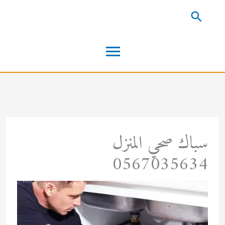
خطي
البحث
لى
القائمة
لمحتوى
الرئيسية
سباك صحي المنزل
0567035634