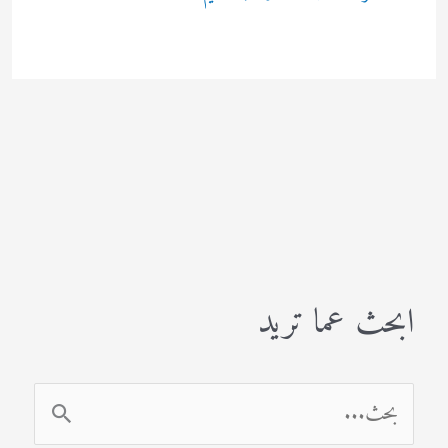
ابحث عما تريد
ا
ل