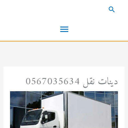
خطي
البحث
لى
القائمة
لمحتوى
الرئيسية
دينات نقل 0567035634