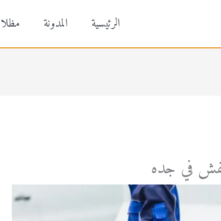
الرئيسية
المدونة
مظلا
فش في جده