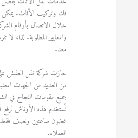
خدمات نقل الأثاث بفضل تو
فك وتركيب الأثاث. يمكن لل
خلال الاتصال بأرقام الشرك
والمعايير المطلوبة. لذا، لا
معنا.
حازت شركة نقل العفش على ثق
من العديد من الجهات المعني
جميع مقومات النجاح في الشرك
تُستخدم هذه الأوناش لرفع أثا
غضون ساعتين ونصف فقط، م
العملاء.