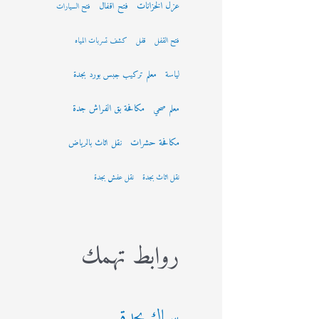
عزل الخزانات
فتح اقفال
فتح السيارات
فتح القفل
قفل
كشف تسربات المياه
لياسة
معلم تركيب جبس بورد بجدة
مكافحة بق الفراش جدة
معلم صحي
مكافحة حشرات
نقل اثاث بالرياض
نقل اثاث بجدة
نقل عفش بجدة
روابط تهمك
سباك بجدة