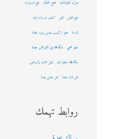
عزل الخزانات
فتح اقفال
فتح السيارات
فتح القفل
قفل
كشف تسربات المياه
لياسة
معلم تركيب جبس بورد بجدة
مكافحة بق الفراش جدة
معلم صحي
مكافحة حشرات
نقل اثاث بالرياض
نقل اثاث بجدة
نقل عفش بجدة
روابط تهمك
سباك بجدة