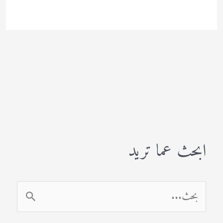
ابحث عما تريد
ا
ل