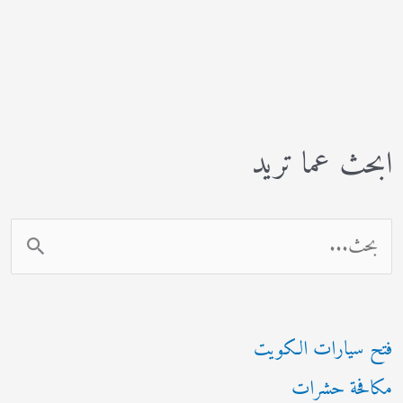
بورد
بجدة
ابحث عما تريد
ا
ل
ب
فتح سيارات الكويت
ح
مكافحة حشرات
ث