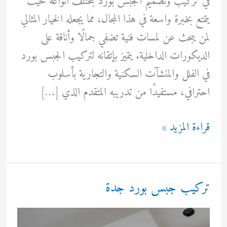
في تركيب وتصميم الجبس بورد بمختلف أنواعه حيث
يتمتع بخبرة واسعة في هذا المجال، مما يجعله الخيار المثالي
لمن يبحث عن لمسات فنية تضفي جمالًا وأناقة على
الديكورات الداخلية. يتميز بإتقانه لتركيب الجبس بورد
في الفلل والمنشآت السكنية والتجارية بأسلوب
احترافي، مستفيدًا من تدريبه المتقدم الذي […]
تركيب
قراءة المزيد »
جبس
بورد
في
تركيب جبس بورد جدة
جدة