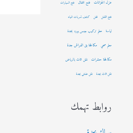
عزل الخزانات
فتح اقفال
فتح السيارات
فتح القفل
قفل
كشف تسربات المياه
لياسة
معلم تركيب جبس بورد بجدة
مكافحة بق الفراش جدة
معلم صحي
مكافحة حشرات
نقل اثاث بالرياض
نقل اثاث بجدة
نقل عفش بجدة
روابط تهمك
سباك بجدة