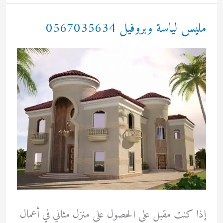
0567035634
مليس لياسة وبروفيل 0567035634
إذا كنت مقبل علي الحصول علي منزل مثالي في أعمال