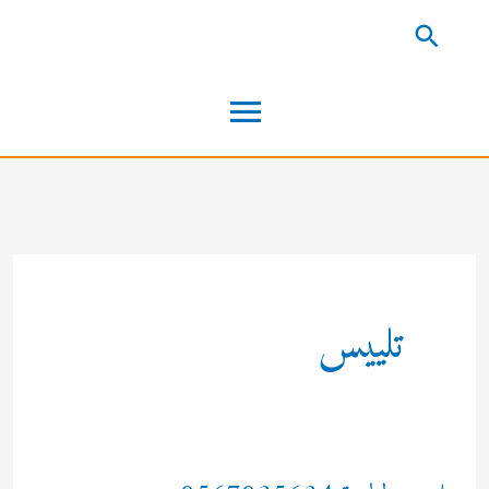
خطي
البحث
لى
القائمة
لمحتوى
الرئيسية
تلييس