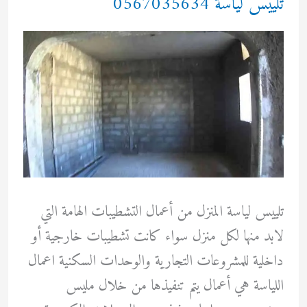
تلييس لياسة 0567035634
تلييس لياسة المنزل من أعمال التشطيبات الهامة التي
لابد منها لكل منزل سواء كانت تشطيبات خارجية أو
داخلية للمشروعات التجارية والوحدات السكنية اعمال
اللياسة هي أعمال يتم تنفيذها من خلال مليس