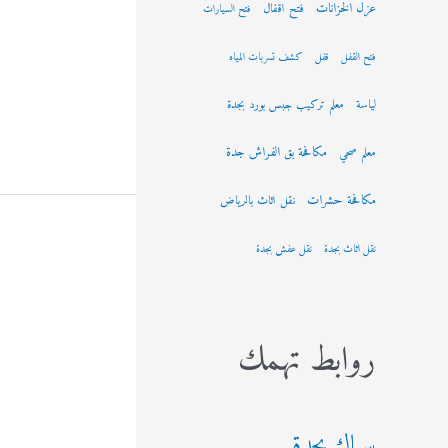
عزل الخزانات
فتح اقفال
فتح السيارات
فتح القفل
قفل
كشف تسربات المياه
لياسة
معلم تركيب جبس بورد بجدة
مكافحة بق الفراش جدة
معلم صحي
مكافحة حشرات
نقل اثاث بالرياض
نقل اثاث بجدة
نقل عفش بجدة
روابط تهمك
سباك بجدة