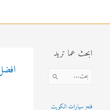
خطي
لى
لمحتوى
ابحث عما تريد
افضل
ا
ل
ب
فتح سيارات الكويت
ح