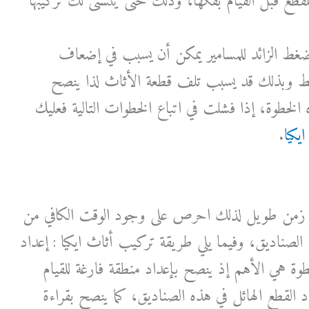
لقطع قبل القيام بفكها، وذلك حتى يتسنى لك تركيبها
الضغط الزائد للمسامير يمكن أن يسبب في إضعاف
ربط وبذلك قد يسبب تلف قطعة الأثاث لذا ينصح
ه الخطوة، إذا فشلت في اتباع الخطوات التالية فعليك
يكيا
.
لى زمن طويل لذلك احرص على وجود الوقت الكافي من
 الصناديق، وفيما يلي طريقة تركيب أثاث ايكيا : إعداد
وة هي الأهم إذ ينصح بإعداد منطقة فارغة للقيام
دد القطع الهائل في هذه الصناديق، كما ينصح بقراءة