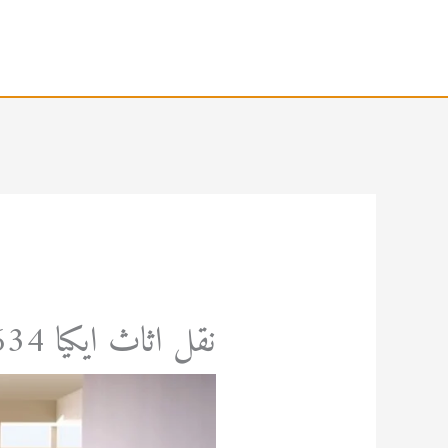
خطي
لى
لمحتوى
نقل اثاث ايكيا 0567035634