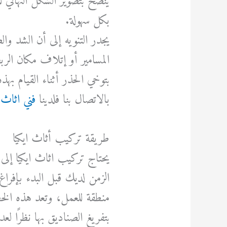
ينصح بتصوير الشكل النهائي ل
بكل سهولة.
يجدر التنويه إلى أن الشد و
المسامير أو إتلاف مكان ال
بتوخي الحذر أثناء القيام بهذ
بالاتصال بنا فلدينا
فني اثاث ا
طريقة تركيب أثاث ايكيا
يحتاج تركيب اثاث ايكيا إ
الزمن لديك قبل البدء بإفراغ
منطقة للعمل، وتعد هذه الخط
بتفريغ الصناديق بها نظرًا لع