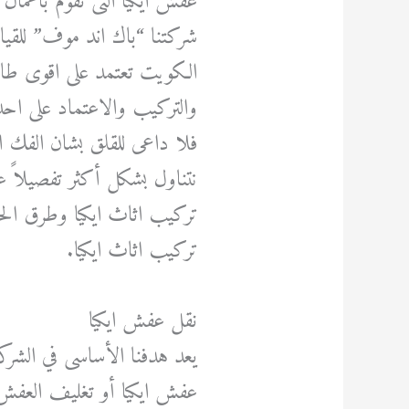
عفش ايكيا التى تقوم باعما
شركتنا “باك اند موف” للقيا
الكويت تعتمد على اقوى طاق
والتركيب والاعتماد على احد
فلا داعى للقلق بشان الفك ا
نتناول بشكل أكثر تفصيلاً
تركيب اثاث ايكيا وطرق الحف
تركيب اثاث ايكيا.
نقل عفش ايكيا
يعد هدفنا الأساسى في الشرك
عفش ايكيا أو تغليف العف