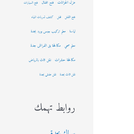
عزل الخزانات
فتح اقفال
فتح السيارات
فتح القفل
قفل
كشف تسربات المياه
لياسة
معلم تركيب جبس بورد بجدة
مكافحة بق الفراش جدة
معلم صحي
مكافحة حشرات
نقل اثاث بالرياض
نقل اثاث بجدة
نقل عفش بجدة
روابط تهمك
سباك بجدة