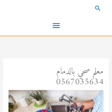
خطي
البحث
لى
القائمة
لمحتوى
الرئيسية
معلم صحي بالدمام
0567035634