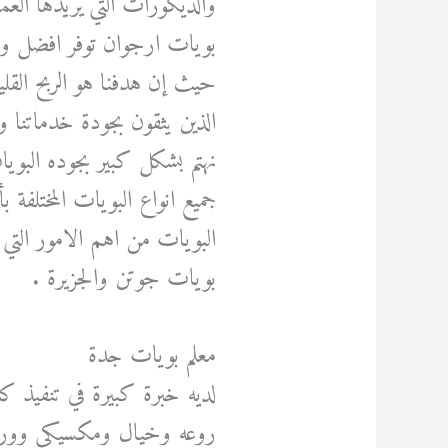
والديكورات التي يريدها ال
بويات ارجوان توفر افضل واجو
حيث إن هدفنا هو الربح القل
الذين يثقون بجودة خدماتنا واس
نهتم بشكل كبير بجوده البويات
جميع انواع البويات المختلف
البويات من اهم الامور التي 
بويات جوتن والجزيرة .
معلم بويات جدة
لديه خبرة كبيرة في تنفيذ كا
روعه وخيال ومكسيكي وورود 