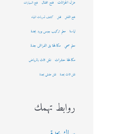
عزل الخزانات
فتح اقفال
فتح السيارات
فتح القفل
قفل
كشف تسربات المياه
لياسة
معلم تركيب جبس بورد بجدة
مكافحة بق الفراش جدة
معلم صحي
مكافحة حشرات
نقل اثاث بالرياض
نقل اثاث بجدة
نقل عفش بجدة
روابط تهمك
سباك بجدة