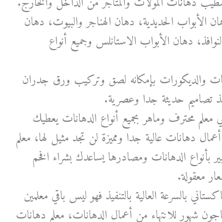
يب دهانات المولات والمتاجر من الداخل والخارج.
هان الأبواب الحديدية، دهان الهناجر والبيوت، دهان
نوافذ، دهان الأبواب الاستانلس وجميع أنواع
انات والديكورات بإمكانه لصق وتركيب ورق جدران
ذ تصاميم حديثة جدا وعصرية.
ي معلم محترف وماهر بجميع أنواع الدهانات يعطيك
 أعمال دهانات عالية جدا ومميزة لن تجد مثيل لها، معلم
ر بأنواع الدهانات ومصادرها يساعدك بشراء افخم
عار معقولة.
اكستاني بالسرعة العالية بالتنفيذ فهو ليس باقي معلمين
اجون شهور للانتهاء من أعمال الدهانات، معلم دهانات