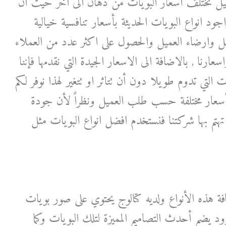
عميل تختلف اسعار البويات من دهان الى اخر حيث ان
د انواع البويات الحديثة بأسعار تنافسية خيالية
يل وارضاء العميل والحصول على اكثر عدد من العملاء
عارنا , بالاضافة الى الاسعار الجيدة التي نقدمها فإننا
 التي تدوم طويلا دون أن تتاثر او تتغير لهذا نوفر لكم
ة بأسعار مختلفة حسب طلب العميل ونظراً لأن جودة
تهتم بها شركتنا فنستخدم افضل انواع البويات مثل
فة هذه الأنواع ولديه كتالوج يحتوي على صور بويات
يضم أحدث التصاميم المميزة لتلك البويات وكما