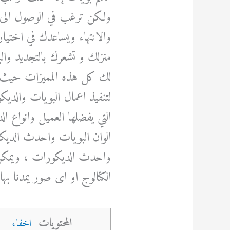
ولكن ترغب في الوصول الى ده
والانتهاء ويساعدك في اختيا
منزلك و تشعرك بالتجديد وال
لك كل هذه المميزات حيث يقوم 
لتنفيذ اعمال البويات والديك
التي يفضلها العميل وانواع ا
الوان البويات واحدث الديكو
واحدث الديكورات ، ويمكن
الكتالوج او اى صور يمدنا به
المحتويات
[
اخفاء
]