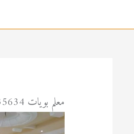
خطي
لى
لمحتوى
معلم بويات 0567035634