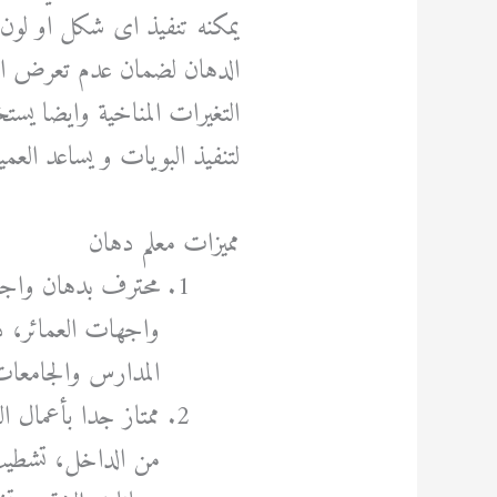
يمكنه تنفيذ اى شكل او لون يخ
الدهان لضمان عدم تعرض الد
التغيرات المناخية وايضا يس
لتنفيذ البويات و يساعد العم
مميزات معلم دهان
محترف بدهان واجه
واجهات العمائر، 
المدارس والجامعات
ممتاز جدا بأعمال 
من الداخل، تشطيب