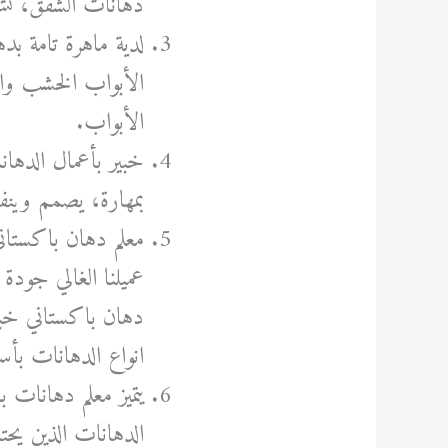
دهانات الشقق، تشط
لدية ماهرة تامة بد
الأبواب الخشب وال
الأبواب.
خبير بأعمال الده
بمهارة، يصمم وينف
معلم دهان باكستان
عميلنا الغالي جودة
دهان باكستاني خبي
انواع الدهانات بأس
يتميز معلم دهانات ب
الدهانات الذين يحت