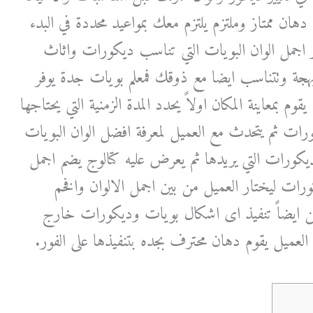
ان ممتاز وملتزم يلتزم معك بمواعيد محددة في البدء
ر اجمل الوان البويات التي تناسب ديكورات واثاث
بهجة وتتناسب ايضا مع ذوقك فمعلم بويات جدة يوفر
بمعاينة المكان اولاً يحدد المدة الزمنية التي يحتاجها
ورات ثم يتحدث مع العميل لمعرفة افضل الوان البويات
لديكورات التي يريدها ثم يعرض عليه كتالوج يضم اجمل
رات ليختار العميل من بين اجمل الالوان وافخم
 ايضاً تنفيذ اى اشكال بويات وديكورات خارج
ا العميل يقوم دهان محترف بجده بتنفيذها على الفور.