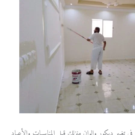
 تغيير ديكور والوان منزلك قبل المناسبات والأعياد