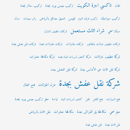
تاكسي اجرة الكويت
تركيب جبس بورد بجدة
تركيب ستائر بجدة
اقفال
تركيب سيراميك
تلييس
تنسيق حدائق بالرياض
تركيب غرف النوم
رش مبيدات
سباك
شراء اثاث مستعمل
سباك صحي
شركات تنظيف المنازل
شركات تنظيف خزانات بالطائف
شركات مقاولات
شركات مقاولات بجدة
شركات نقل عفش بجدة
شركة تنظيف خزانات
شركة مكافحة حشرات
شركة كشف تسربات المياه بجدة
شركة نقل اثاث حي الأندلس جدة
شركة نقل العفش جده
شركة نقل عفش بجدة
عزل الخزانات
فتح اقفال
لياسة
معلم تركيب جبس بورد بجدة
فتح السيارات
فتح القفل
قفل
كشف تسربات المياه
مكافحة بق الفراش جدة
مكافحة حشرات
معلم صحي
نقل اثاث بالرياض
نقل اثاث بجدة
نقل عفش بجدة