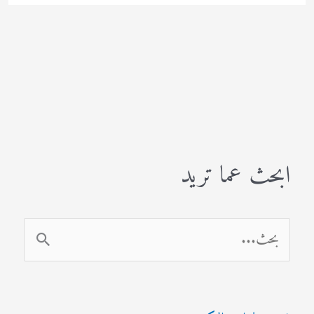
ابحث عما تريد
ا
ل
ب