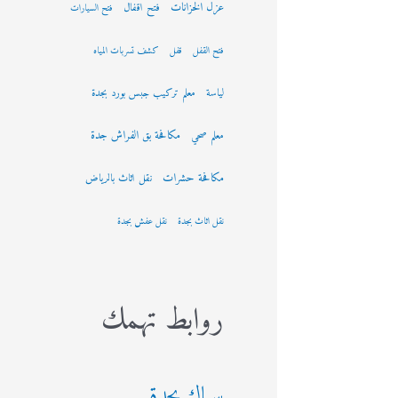
عزل الخزانات
فتح اقفال
فتح السيارات
فتح القفل
قفل
كشف تسربات المياه
لياسة
معلم تركيب جبس بورد بجدة
مكافحة بق الفراش جدة
معلم صحي
مكافحة حشرات
نقل اثاث بالرياض
نقل اثاث بجدة
نقل عفش بجدة
روابط تهمك
سباك بجدة