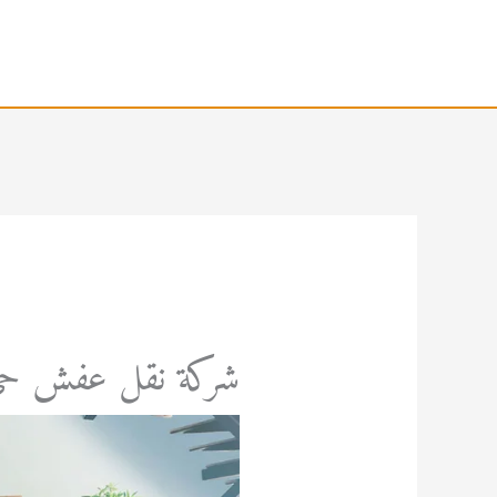
خطي
لى
لمحتوى
شركة نقل عفش حي