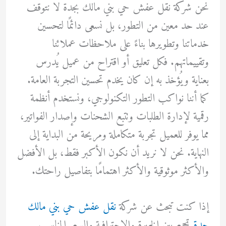
نحن شركة نقل عفش حي بني مالك بجدة لا نتوقف
عند حد معين من التطور، بل نسعى دائمًا لتحسين
خدماتنا وتطويرها بناءً على ملاحظات عملائنا
وتقييماتهم. فكل تعليق أو اقتراح من عميل يُدرس
بعناية ويُؤخذ به إن كان يخدم تحسين التجربة العامة.
كما أننا نواكب التطور التكنولوجي، ونستخدم أنظمة
رقمية لإدارة الطلبات وتتبع الشحنات وإصدار الفواتير،
مما يوفر للعميل تجربة متكاملة ومريحة من البداية إلى
النهاية. نحن لا نريد أن نكون الأكبر فقط، بل الأفضل
والأكثر موثوقية والأكثر اهتمامًا بتفاصيل راحتك.
إذا كنت تبحث عن شركة
نقل عفش حي بني مالك
جدة
تجمع بين الخبرة والاحترافية والسعر المناسب