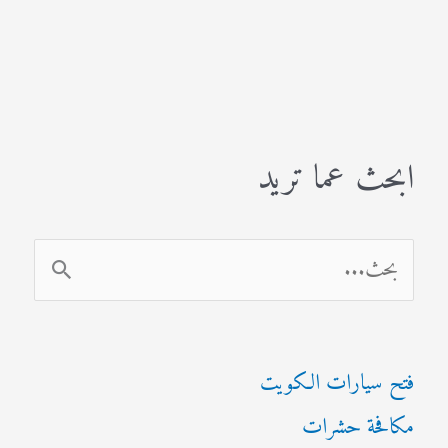
ابحث عما تريد
ا
ل
ب
فتح سيارات الكويت
ح
مكافحة حشرات
ث