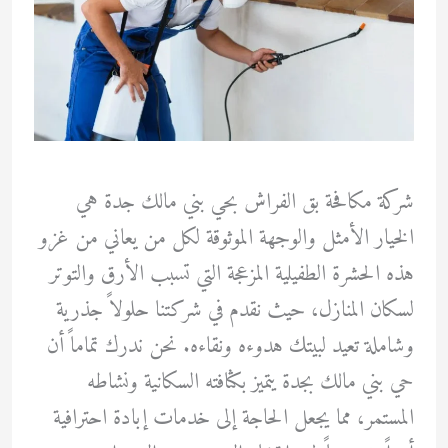
شركة مكافحة بق الفراش بحي بني مالك جدة هي
الخيار الأمثل والوجهة الموثوقة لكل من يعاني من غزو
هذه الحشرة الطفيلية المزعجة التي تسبب الأرق والتوتر
لسكان المنازل، حيث نقدم في شركتنا حلولاً جذرية
وشاملة تعيد لبيتك هدوءه ونقاءه. نحن ندرك تماماً أن
حي بني مالك بجدة يتميز بكثافته السكانية ونشاطه
المستمر، مما يجعل الحاجة إلى خدمات إبادة احترافية