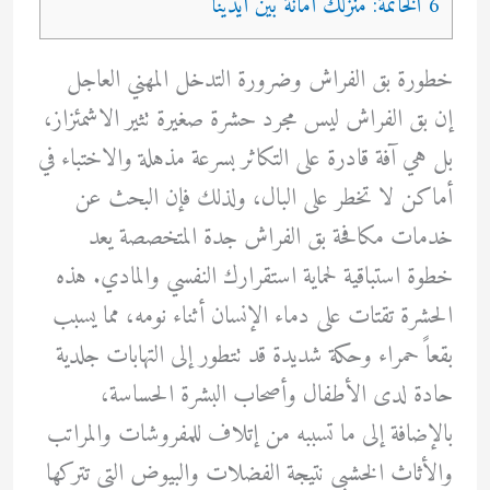
6 الخاتمة: منزلك أمانة بين أيدينا
خطورة بق الفراش وضرورة التدخل المهني العاجل
إن بق الفراش ليس مجرد حشرة صغيرة تثير الاشمئزاز،
بل هي آفة قادرة على التكاثر بسرعة مذهلة والاختباء في
أماكن لا تخطر على البال، ولذلك فإن البحث عن
خدمات مكافحة بق الفراش جدة المتخصصة يعد
خطوة استباقية لحماية استقرارك النفسي والمادي. هذه
الحشرة تقتات على دماء الإنسان أثناء نومه، مما يسبب
بقعاً حمراء وحكة شديدة قد تتطور إلى التهابات جلدية
حادة لدى الأطفال وأصحاب البشرة الحساسة،
بالإضافة إلى ما تسببه من إتلاف للمفروشات والمراتب
والأثاث الخشبي نتيجة الفضلات والبيوض التي تتركها