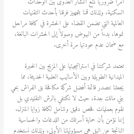
أمراً ضرورياً لمنع انتشار العدوى بين الوحدات
السكنية، ولذلك قمنا بتجهيز فرقنا بأحدث التقنيات
العالمية التي تضمن القضاء على الحشرة في كافة مراحل
نموها، بدءاً من البيوض وصولاً إلى الحشرات البالغة،
مع ضمان عدم عودتها مرة أخرى.
تعتمد شركتنا في استراتيجيتها على المزيج بين الخبرة
الميدانية الطويلة وبين الأساليب العلمية الحديثة، مما
يجعلنا نتصدر قائمة أفضل شركة مكافحة بق الفراش بحي
بني مالك جدة، حيث لا نكتفي بالرش التقليدي بل
نقوم بعمليات فحص دقيق وشامل لكافة زوايا المنزل.
إننا نؤمن بأن حماية أسرتك من اللدغات والحساسية
الناتجة عن البق هي مسؤوليتنا الأولى، ولذلك نستخدم