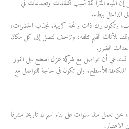
ن المياه المتراكمة تسبب تشققات وتصدعات في
ى الداخل ببطء.
انب، وتُكون برك ذات رائحة كريهة، تجذب الحشرات،
متد للأثاث القيم تتلفه، وتزحف لتصل إلى كل مكان
 وإحداث الضرر.
ر تستدعي أن تتواصل مع
شركة عزل اسطح
على الفور
ة المتكاملة للأسطح، ولن تكون في حاجة للتواصل مع
، نحن نعمل منذ سنوات على بناء اسم له تاريخا مشرفا
ن الاعتبار.