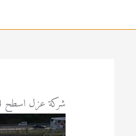
خطي
لى
لمحتوى
شركة عزل اسطح 0567035634