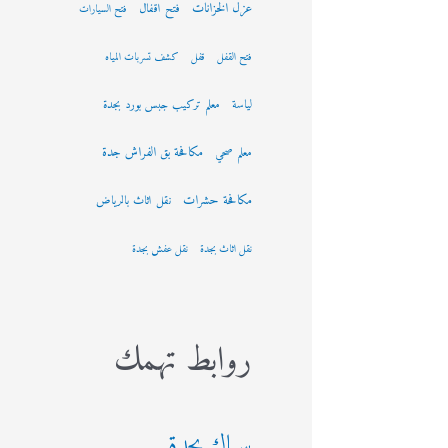
عزل الخزانات
فتح اقفال
فتح السيارات
فتح القفل
قفل
كشف تسربات المياه
لياسة
معلم تركيب جبس بورد بجدة
مكافحة بق الفراش جدة
معلم صحي
مكافحة حشرات
نقل اثاث بالرياض
نقل اثاث بجدة
نقل عفش بجدة
روابط تهمك
سباك بجدة