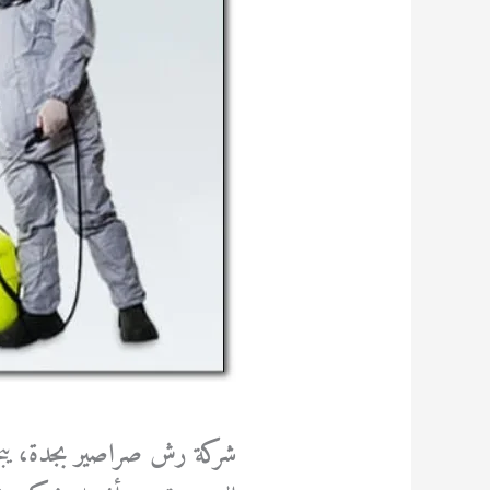
شركة رش صراصير بجدة،
ي