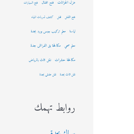
عزل الخزانات
فتح اقفال
فتح السيارات
فتح القفل
قفل
كشف تسربات المياه
لياسة
معلم تركيب جبس بورد بجدة
مكافحة بق الفراش جدة
معلم صحي
مكافحة حشرات
نقل اثاث بالرياض
نقل اثاث بجدة
نقل عفش بجدة
روابط تهمك
سباك بجدة