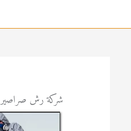
خطي
لى
لمحتوى
شركة رش صراصير 