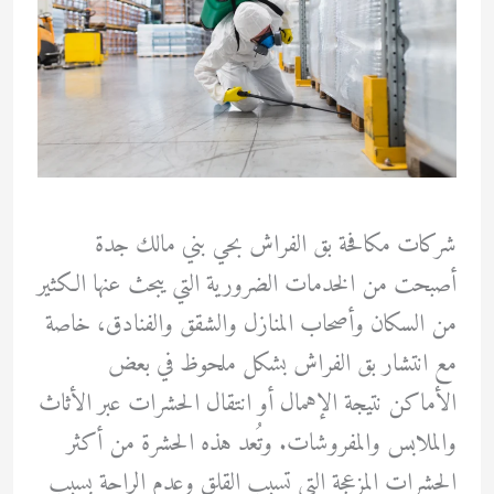
شركات مكافحة بق الفراش بحي بني مالك جدة
أصبحت من الخدمات الضرورية التي يبحث عنها الكثير
من السكان وأصحاب المنازل والشقق والفنادق، خاصة
مع انتشار بق الفراش بشكل ملحوظ في بعض
الأماكن نتيجة الإهمال أو انتقال الحشرات عبر الأثاث
والملابس والمفروشات. وتُعد هذه الحشرة من أكثر
الحشرات المزعجة التي تسبب القلق وعدم الراحة بسبب