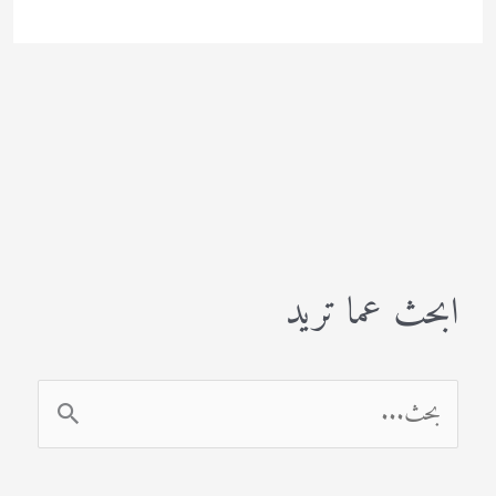
ابحث عما تريد
ا
ل