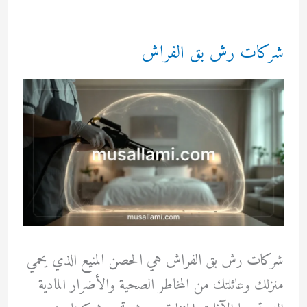
بق
الفراش
شركات رش بق الفراش
في
جدة
شركات رش بق الفراش هي الحصن المنيع الذي يحمي
منزلك وعائلتك من المخاطر الصحية والأضرار المادية