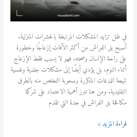
في ظل تزايد المشكلات المرتبطة بالحشرات المنزلية،
أصبح بق الفراش من أكثر الآفات إزعاجًا وخطورة
على راحة الإنسان وصحته. فهو لا يسبب فقط الإزعاج
أثناء النوم، بل يؤدي أيضًا إلى مشكلات جلدية ونفسية
نتيجة اللدغات المتكررة وصعوبة التخلص منه بالطرق
التقليدية. ومن هنا تبرز أهمية الاعتماد على شركة
مكافحة بق الفراش في جدة التي تقدم
شركة
قراءة المزيد »
مكافحة