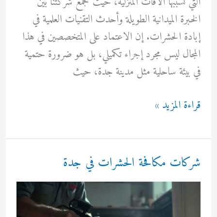
التي تسببها الآفات المنزلية، حيث تجمع شركتنا بين
الخبرة الميدانية الطويلة وأحدث التقنيات العلمية في
إبادة الحشرات. إن الاعتماد على المتخصصين في هذا
المجال ليس مجرد إجراء تكميلي، بل هو ضرورة حتمية
في بيئة ساحلية مثل مدينة جدة، حيث
شركات
قراءة المزيد »
رش
بق
الفراش
شركات مكافحة الحشرات في جدة