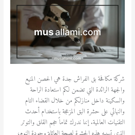
شركة مكافحة بق الفراش جدة هي الحصن المنيع
والجهة الرائدة التي تضمن لكم استعادة الراحة
والسكينة داخل منازلكم من خلال القضاء التام
والنهائي على حشرة البق المزعجة باستخدام أحدث
التقنيات العالمية. إننا ندرك تماماً حجم القلق والتوتر
الذي تسببه هذه الحشرة لصحة العائلة وجودة النوم،