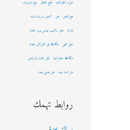
عزل الخزانات
فتح اقفال
فتح السيارات
فتح القفل
قفل
كشف تسربات المياه
لياسة
معلم تركيب جبس بورد بجدة
مكافحة بق الفراش جدة
معلم صحي
مكافحة حشرات
نقل اثاث بالرياض
نقل اثاث بجدة
نقل عفش بجدة
روابط تهمك
سباك بجدة