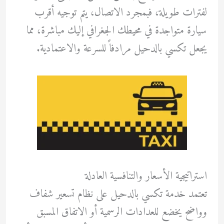
لفترات طويلة، فبمجرد الاتصال، يتم توجيه أقرب
سيارة متواجدة في محيطك الجغرافي إليك مباشرة، مما
يجعل تكسي بالدحيل مرادفاً للسرعة والاعتمادية.
استراتيجية الأسعار والتنافسية العادلة
تعتمد خدمة تكسي بالدحيل على نظام تسعير شفاف
وواضح يخضع للعدادات الرسمية أو الاتفاق المسبق