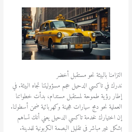
التزامنا بالبيئة نحو مستقبل أخضر
ندرك في تاكسي الدحيل حجم مسؤوليتنا تجاه البيئة. في
إطار رؤية طموحة لمستقبل مستدام، بدأت خطواتنا
العملية نحو دمج سيارات هجينة وكهربائية ضمن أسطولنا.
إن اختيارك لخدمة تاكسي الدحيل يعني أنك تساهم
بشكل غير مباشر في تقليل البصمة الكربونية للمدينة.