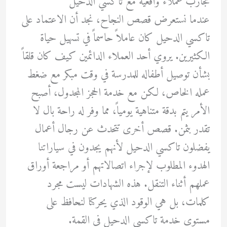
تجارب عملاء واقعية مع تاكسي الدحيل
عندما نستعرض قصص النجاح، نجد أن الاعتماد على
تاكسي الدحيل كان عاملاً حاسماً في تسهيل حياة
الكثيرين. يروي أحد العملاء الدائمين كيف كان قلقاً
بشأن توصيل أطفاله للمدرسة في وقت مبكر مع ضغط
عمله الخاص، لكن مع خدمة الحجز المجدول، أصبح
الأمر يتم بدقة متناهية يومياً، مما وفر له راحة بال لا
تقدر بثمن. قصص أخرى تتحدث عن رجال أعمال
يفضلون تاكسي الدحيل لأنهم يجدون في سياراتنا
الهدوء المطلوب لإجراء اتصالاتهم أو مراجعة أوراق
عملهم أثناء التنقل. هذه الشهادات ليست مجرد
كلمات، بل هي الوقود الذي يحركنا لنحافظ على
مستوى خدمة تاكسي الدحيل في القمة.