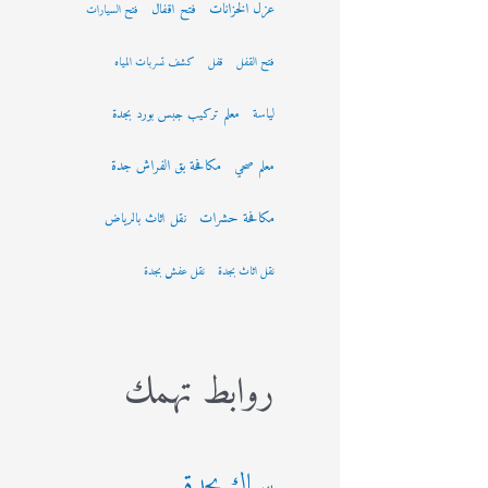
عزل الخزانات
فتح اقفال
فتح السيارات
فتح القفل
قفل
كشف تسربات المياه
لياسة
معلم تركيب جبس بورد بجدة
مكافحة بق الفراش جدة
معلم صحي
مكافحة حشرات
نقل اثاث بالرياض
نقل اثاث بجدة
نقل عفش بجدة
روابط تهمك
سباك بجدة