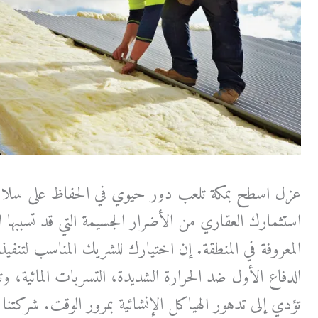
عزل اسطح بمكة تلعب دور حيوي في الحفاظ على سلامة و
استثمارك العقاري من الأضرار الجسيمة التي قد تسببها ال
المعروفة في المنطقة. إن اختيارك للشريك المناسب لتنفي
الدفاع الأول ضد الحرارة الشديدة، التسربات المائية، و
تؤدي إلى تدهور الهياكل الإنشائية بمرور الوقت. شركتنا