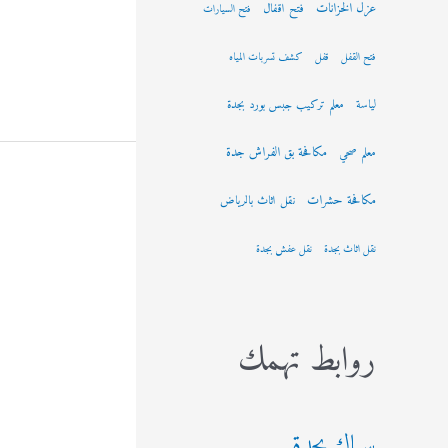
عزل الخزانات
فتح اقفال
فتح السيارات
فتح القفل
قفل
كشف تسربات المياه
لياسة
معلم تركيب جبس بورد بجدة
مكافحة بق الفراش جدة
معلم صحي
مكافحة حشرات
نقل اثاث بالرياض
نقل اثاث بجدة
نقل عفش بجدة
روابط تهمك
سباك بجدة