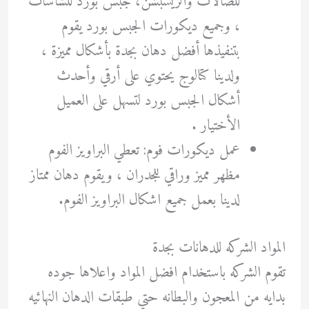
للصالات والريسبشن، جبس بورد للشاشات
، وجميع ديكورات الجبس بورد يقوم
بتنفيذها أفضل دهان بجدة بأشكال مميزة ،
ولدينا كتالوج يحتوي على أرقي وأحدث
أشكال الجبس بورد لتسهل على العميل
الأختيار .
عمل ديكورات فوم: تعطي البراويز الفوم
مظهر مميز وراقي للجدران ، ويقوم دهان ممتاز
لدينا بعمل جميع اشكال البراويز الفوم.
المواد الشركه للدهانات بجدة
تقوم الشركه باستخدام افضل المواد واعلاها جوده
بدايه من المعجون والبطانه حتي طبقات الدهان النهائيه