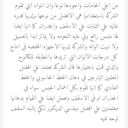
من اعلي الخامات واجودها نوعا وان المواد التي تقوم
الشركه باستخدامها هي الافضل من نوعها ولديها قدره
عاليه علي الثبات علي الاسقف والجدران كما انها ايضا
لها ملمس رائع وفي غايه النعومه ولا يتاثر ابدا بالغسيل
ولا تبهت الوانه والشركه لديها الاجهزه المختصه في انتاج
كل درجات الالوان التي تريدها والمطابقه للكتالوج
والذي قمت باختيارها فان الشركه تعتمد علي افضل
المعلمين البارعين في دهان الخلط الحاسوبي والخلط
العادي كما انها تقوم بكل اعمال الجبس سواء في
الجدران او في الاسقف وتعمل ايضا علي القيام بدهانها
معتمدين علي افضل مهندسي الديكور لكي يشبه السقف
لوحه فنيه